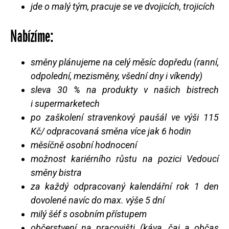
jde o malý tým, pracuje se ve dvojicích, trojicích
Nabízíme:
směny plánujeme na celý měsíc dopředu (ranní,
odpolední, mezisměny, všední dny i víkendy)
sleva 30 % na produkty v našich bistrech
i supermarketech
po zaškolení stravenkový paušál ve výši 115
Kč/ odpracovaná směna více jak 6 hodin
měsíčně osobní hodnocení
možnost kariérního růstu na pozici Vedoucí
směny bistra
za každý odpracovaný kalendářní rok 1 den
dovolené navíc do max. výše 5 dní
milý šéf s osobním přístupem
občerstvení na pracovišti (káva, čaj a občas