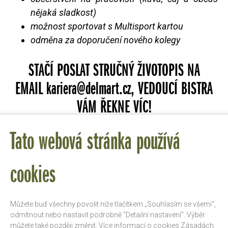
nějaká sladkost)
možnost sportovat s Multisport kartou
odměna za doporučení nového kolegy
STAČÍ POSLAT STRUČNÝ ŽIVOTOPIS NA
EMAIL
kariera@delmart.cz
, VEDOUCÍ BISTRA
VÁM ŘEKNE VÍC!
Tato webová stránka používá
cookies
Můžete buď všechny povolit níže tlačítkem „Souhlasím se všemi“,
odmítnout nebo nastavit podrobně "Detailní nastavení". Výběr
můžete také později změnit. Více informací o cookies
Zásadách