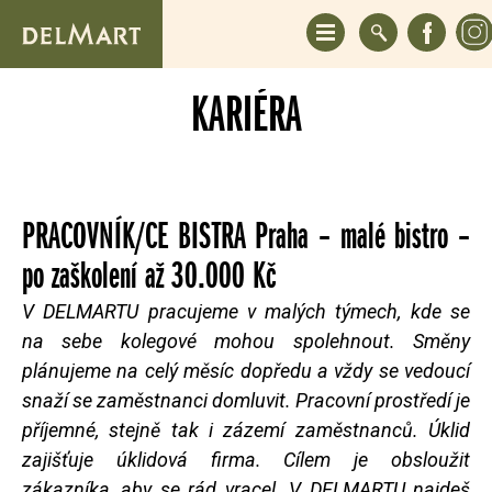
KARIÉRA
PRACOVNÍK/CE BISTRA Praha – malé bistro –
po zaškolení až 30.000 Kč
V DELMARTU pracujeme v malých týmech, kde se
na sebe kolegové mohou spolehnout. Směny
plánujeme na celý měsíc dopředu a vždy se vedoucí
snaží se zaměstnanci domluvit. Pracovní prostředí je
příjemné, stejně tak i zázemí zaměstnanců. Úklid
zajišťuje úklidová firma. Cílem je obsloužit
zákazníka, aby se rád vracel. V DELMARTU najdeš