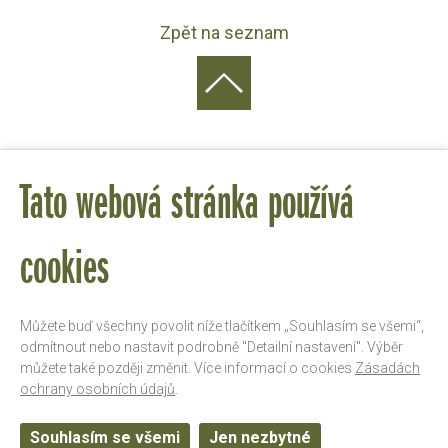
Zpět na seznam
Tato webová stránka používá
cookies
Můžete buď všechny povolit níže tlačítkem „Souhlasím se všemi“,
odmítnout nebo nastavit podrobně "Detailní nastavení". Výběr
můžete také později změnit. Více informací o cookies
Zásadách
ochrany osobních údajů
.
ZAREGISTRUJ SE PRO NEWSLETTER
Souhlasím se všemi
Jen nezbytné