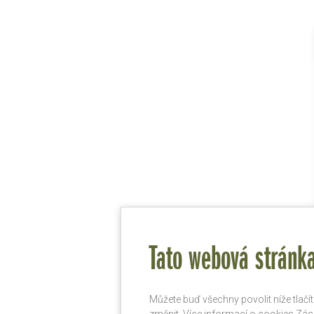
Tato webová stránka
Můžete buď všechny povolit níže tlač