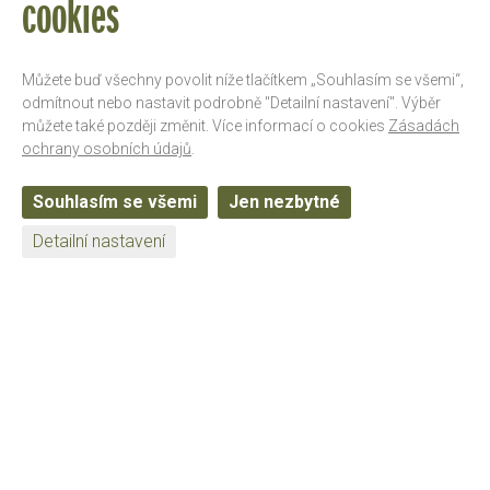
cookies
Můžete buď všechny povolit níže tlačítkem „Souhlasím se všemi“,
odmítnout nebo nastavit podrobně "Detailní nastavení". Výběr
můžete také později změnit. Více informací o cookies
Zásadách
ochrany osobních údajů
.
ZAREGISTRUJ SE PRO NEWSLETTER
Souhlasím se všemi
Jen nezbytné
Detailní nastavení
NASTAVENÍ COOKIES
NAKOUPIT ON-LINE
O NÁS
MEDIA
KARIÉRA